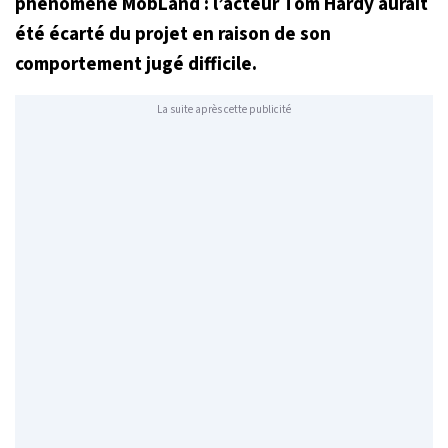
phénomène
MobLand
: l’acteur Tom Hardy aurait
été écarté du projet en raison de son
comportement jugé difficile.
La suite après cette publicité