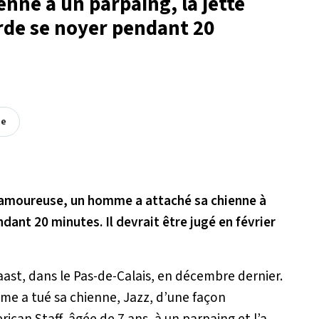
nne à un parpaing, la jette
arde se noyer pendant 20
ée
 amoureuse, un homme a attaché sa chienne à
dant 20 minutes. Il devrait être jugé en février
aast, dans le Pas-de-Calais, en décembre dernier.
e a tué sa chienne, Jazz, d’une façon
rican Staff, âgée de 7 ans, à un parpaing et l’a