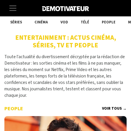
SÉRIES
CINÉMA
VOD
TÉLÉ
PEOPLE
M
ENTERTAINMENT : ACTUS CINÉMA,
SÉRIES, TV ET PEOPLE
Toute l'actualité du divertissement décryptée par la rédaction de
Demotivateur : les sorties cinéma et les films à ne pas manquer,
les séries du moment sur Netflix, Prime Video et les autres
plateformes, les temps forts de la télévision française, les
confidences et scandales de vos stars préférées, sans oublier la
musique. Nos journalistes trient, testent et classent pour vous
chaque jour.
PEOPLE
VOIR TOUS →