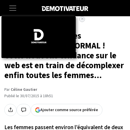
×
Accueil
Societe
Lifestyle
Oui, la cellulite et les
vergetures, c'est NORMAL !
Cette nouvelle tendance sur le
web est en train de décomplexer
enfin toutes les femmes...
Par
Céline Gautier
Publié le 30/07/2015 à 18h51
Ajouter comme source préférée
Les femmes passent environ l’équivalent de deux