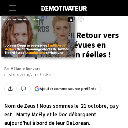
×
Accueil
Insolite
High-tech
Culture
Les 12 choses que « Retour vers
le futur 2 » avait prévues en
2015 et qui sont bien réelles !
Par
Mélanie Bonvard
Publié le 21/10/2015 à 12h29
Ajouter comme source préférée
Nom de Zeus ! Nous sommes le 21 octobre, ça y
est ! Marty McFly et le Doc débarquent
aujourd’hui à bord de leur DeLorean.