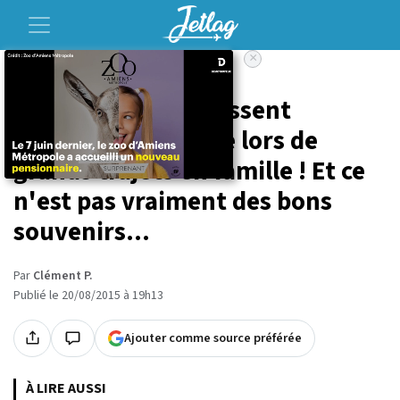
×
Accueil
Voyage
10 choses qui se passent
toujours en voiture lors de
grands trajets en famille ! Et ce
n'est pas vraiment des bons
souvenirs...
Par
Clément P.
Publié le 20/08/2015 à 19h13
Ajouter comme source préférée
À LIRE AUSSI