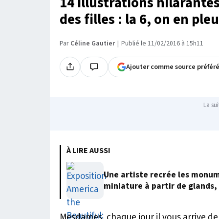
14 illustrations hilarant
des filles : la 6, on en ple
Par
Céline Gautier
Publié le 11/02/2016 à 15h11
Ajouter comme source préfér
La sui
À LIRE AUSSI
Une artiste recrée les monum
miniature à partir de glands, 
Mesdames, chaque jour il vous arrive de f