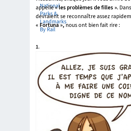
appelle
« les problèmes de filles ».
Dans 
devraient se reconnaître assez rapideme
« Fortuna »,
nous ont bien fait rire :
1.