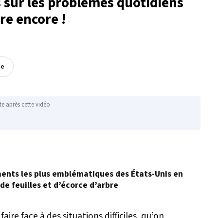
es sur les problèmes quotidiens
ure encore !
ée
te après cette vidéo
ents les plus emblématiques des États-Unis en
de feuilles et d’écorce d’arbre
aire face à des situations difficiles, qu’on