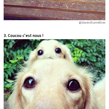
@starerofcameltoes
3. Coucou c'est nous !