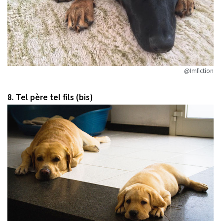
@Imfiction
8. Tel père tel fils (bis)