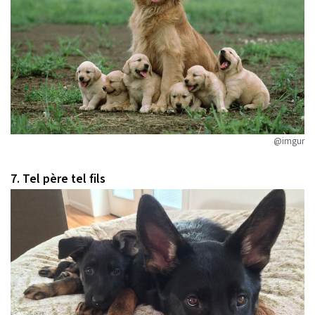
@imgur
7. Tel père tel fils