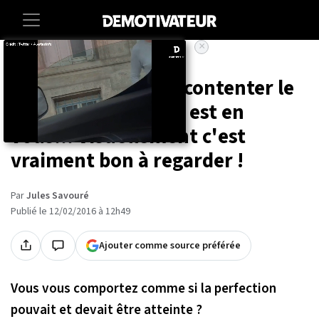
×
Accueil
Lifestyle
Insolite
20 photos qui vont contenter le
perfectionniste qui est en
vous... Visuellement c'est
vraiment bon à regarder !
Par
Jules Savouré
Publié le 12/02/2016 à 12h49
Ajouter comme source préférée
Vous vous comportez comme si la perfection
pouvait et devait être atteinte ?