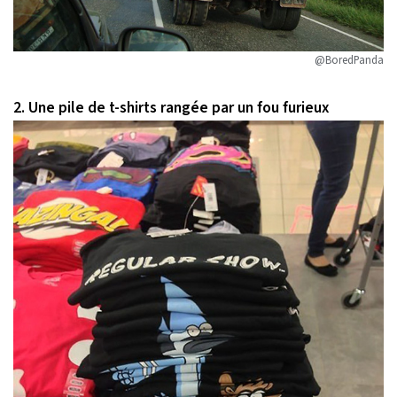
@BoredPanda
2. Une pile de t-shirts rangée par un fou furieux