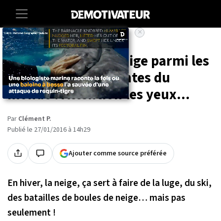
×
Accueil
20 sculptures en neige parmi les
plus impressionnantes du
monde ! Attention les yeux...
Par
Clément P.
Publié le 27/01/2016 à 14h29
Ajouter comme source préférée
En hiver, la neige, ça sert à faire de la luge, du ski,
des batailles de boules de neige… mais pas
seulement !