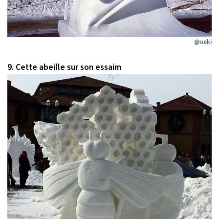
@ueki
9. Cette abeille sur son essaim