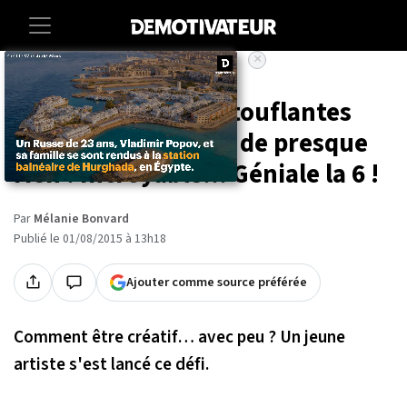
×
Accueil
Insolite
Culture
20 créations époustouflantes
réalisées... à partir de presque
rien ! Incroyable... Géniale la 6 !
Par
Mélanie Bonvard
Publié le 01/08/2015 à 13h18
Ajouter comme source préférée
Comment être créatif… avec peu ? Un jeune
artiste s'est lancé ce défi.