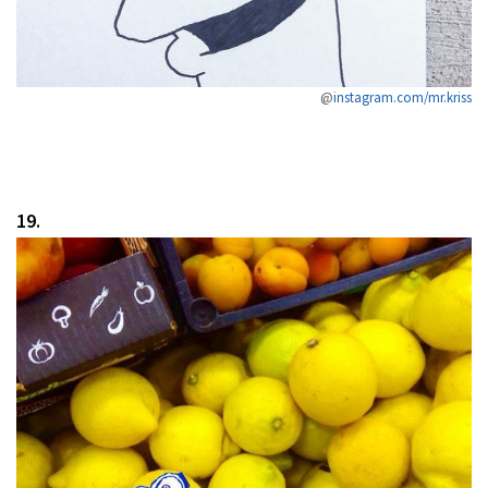
@
instagram.com/mr.kriss
19
.