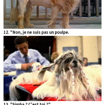
12.
"Non, je ne suis pas un poulpe.
13.
"Simba ? C'est toi ?"