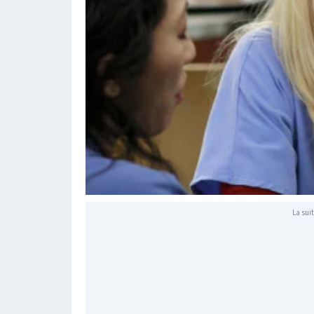
La suit