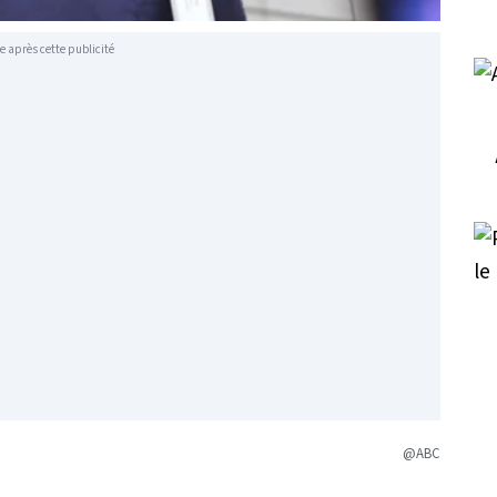
e après cette publicité
@ABC