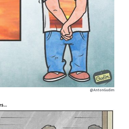
@AntonGudim
s...