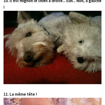
10. Il est mignon le chien à droite... Euh... Non, à gauche
!
11. La même tête !