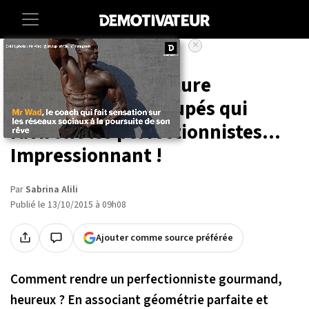
×
Accueil
Culture
Food
Actus
98 cubes de nourriture
parfaitement découpés qui
raviront les perfectionnistes...
Impressionnant !
Par
Sabrina Alili
Publié le 13/10/2015 à 09h08
Ajouter comme source préférée
Comment rendre un perfectionniste gourmand,
heureux ? En associant géométrie parfaite et