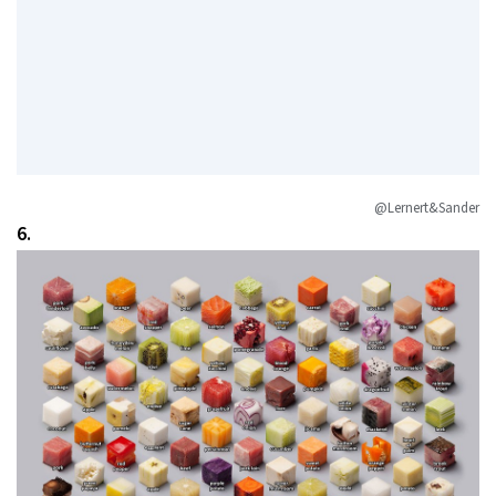
@Lernert&Sander
6.