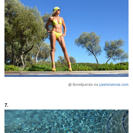
@ Boredpanda via
yasminarossi.com
7.