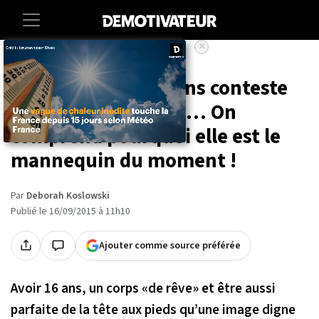
×
Accueil
À 59 ans, elle est sans conteste
l’élégance incarnée… On
comprend pourquoi elle est le
mannequin du moment !
Par
Deborah Koslowski
Publié le 16/09/2015 à 11h10
Ajouter comme source préférée
Avoir 16 ans, un corps «de rêve» et être aussi
parfaite de la tête aux pieds qu’une image digne