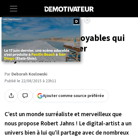
×
Accueil
Insolite
Culture
Voici 20 photos incroyables qui
vont vous faire rêver
aujourd’hui !
Par
Deborah Koslowski
Publié le 22/08/2015 à 23h11
Ajouter comme source préférée
C’est un monde surréaliste et merveilleux que
nous propose Robert Jahns ! Le digital-artist a un
univers bien à lui qu’il partage avec de nombreux