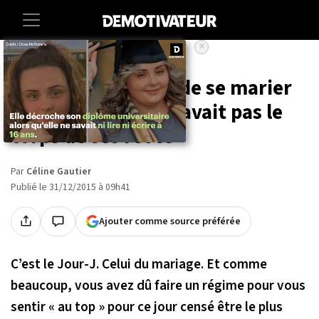
×
Accueil
Sante
Ce couple a refusé de se marier
tant que chacun n'avait pas le
corps de ses rêves
Par
Céline Gautier
Publié le 31/12/2015 à 09h41
Ajouter comme source préférée
C’est le Jour-J. Celui du mariage. Et comme
beaucoup, vous avez dû faire un régime pour vous
sentir « au top » pour ce jour censé être le plus