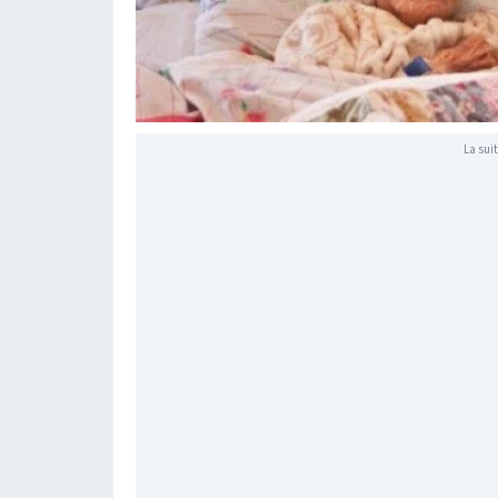
La suit