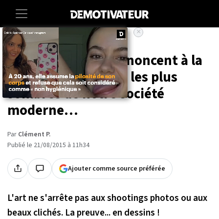
×
Accueil
Lifestyle
Culture
Ces illustrations dénoncent à la
perfection les vices les plus
sombres de notre société
moderne…
Par
Clément P.
Publié le 21/08/2015 à 11h34
Ajouter comme source préférée
L'art ne s'arrête pas aux shootings photos ou aux
beaux clichés. La preuve... en dessins !