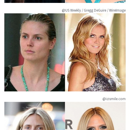
@US Weekly / Gregg DeGuire / WireImage
@izismile.com