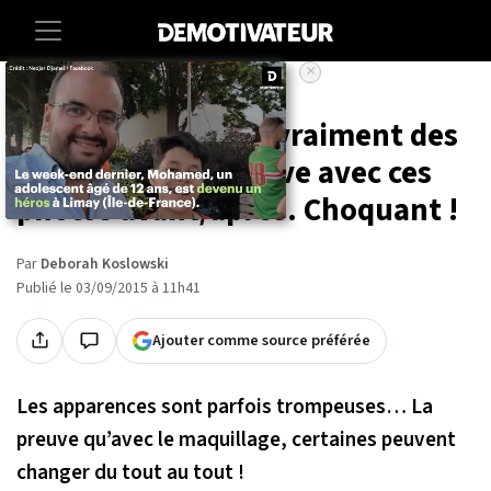
×
Accueil
Lifestyle
Le maquillage fait vraiment des
miracles… La preuve avec ces
photos avant/après. Choquant !
Par
Deborah Koslowski
Publié le 03/09/2015 à 11h41
Ajouter comme source préférée
Les apparences sont parfois trompeuses… La
preuve qu’avec le maquillage, certaines peuvent
changer du tout au tout !