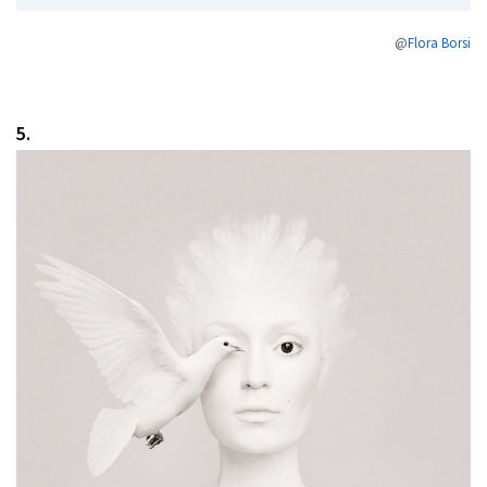
@
Flora Borsi
5.