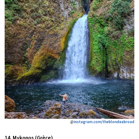
@
instagram.com/theblondeabroad
14. Mykonos (Grèce)