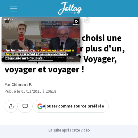
×
Accueil
Voyage
Cette jolie blonde a choisi une
vie qui en fera rêver plus d'un,
son unique devise ? Voyager,
voyager et voyager !
Par
Clément P.
Publié le 05/11/2015 à 20h18
Ajouter comme source préférée
La suite après cette vidéo