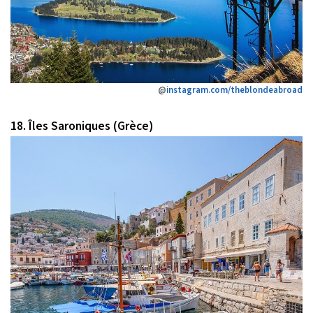
@
instagram.com/theblondeabroad
18. Îles Saroniques (Grèce)