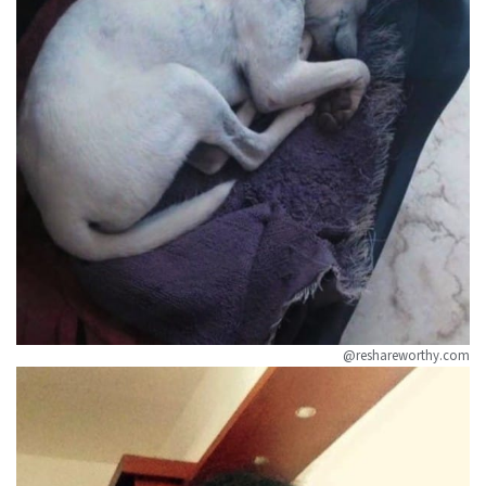
@reshareworthy.com