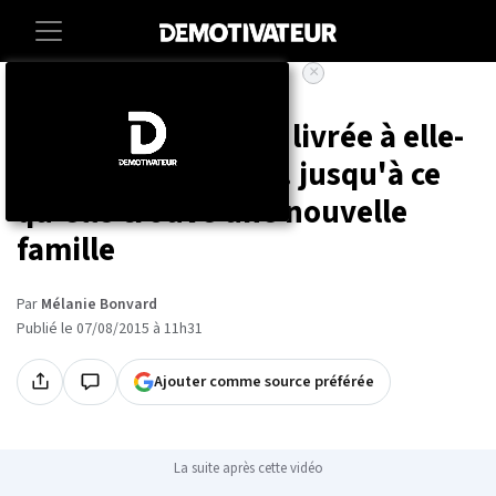
×
Accueil
Animaux
Cette chienne était livrée à elle-
même et affamée... jusqu'à ce
qu'elle trouve une nouvelle
famille
Par
Mélanie Bonvard
Publié le 07/08/2015 à 11h31
Ajouter comme source préférée
La suite après cette vidéo