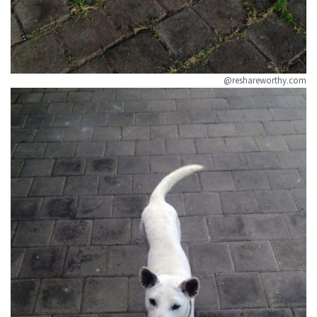
@reshareworthy.com