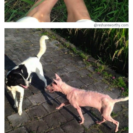
@reshareworthy.com