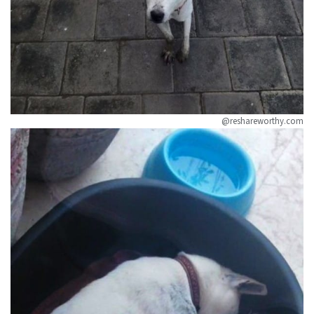
@reshareworthy.com