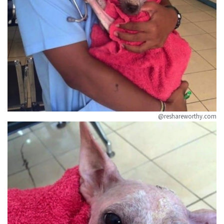
@reshareworthy.com