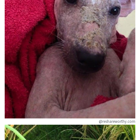
@reshareworthy.com