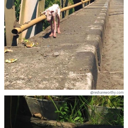
@reshareworthy.com