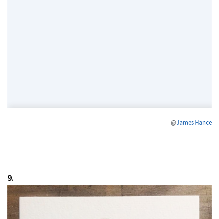
@
James Hance
9.