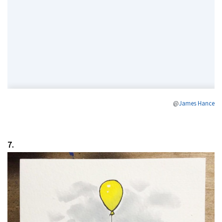
@
James Hance
7.