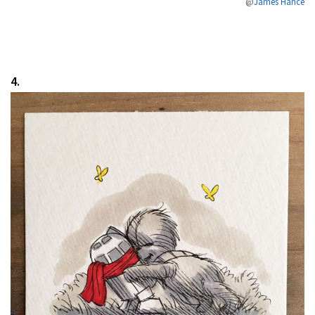
@
James Hance
4.