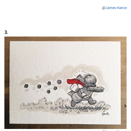
@
James Hance
3.