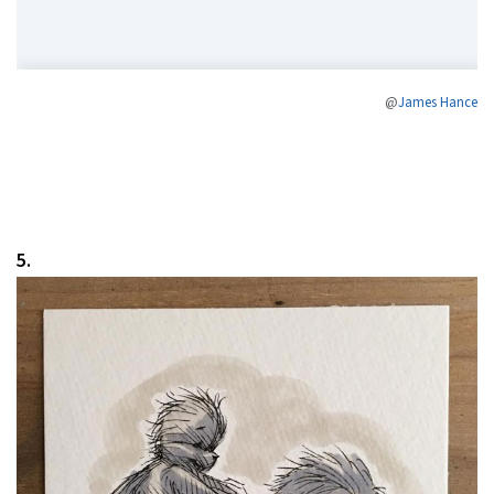
@
James Hance
5.