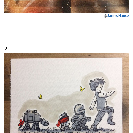
@
James Hance
2.