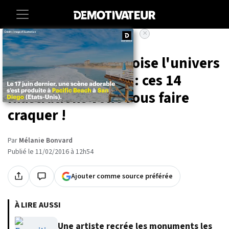
×
Accueil
Art-photographie
Quand Star Wars croise l'univers
de Winnie l'Ourson : ces 14
illustrations vont vous faire
craquer !
Par
Mélanie Bonvard
Publié le 11/02/2016 à 12h54
Ajouter comme source préférée
À LIRE AUSSI
Une artiste recrée les monuments les