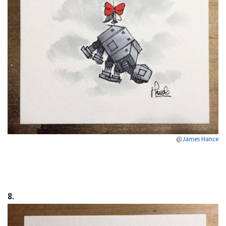
@
James Hance
8.