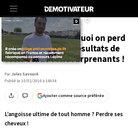
×
Accueil
Lifestyle
Sciences
On sait enfin pourquoi on perd
nos cheveux : les résultats de
cette étude sont surprenants !
Par
Jules Savouré
Publié le 10/02/2016 à 16h34
Ajouter comme source préférée
L’angoisse ultime de tout homme ? Perdre ses
cheveux !