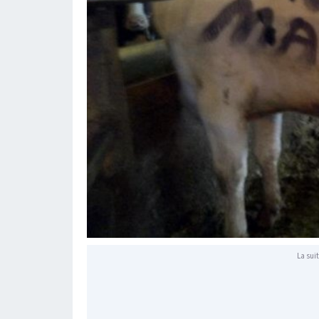
La suit