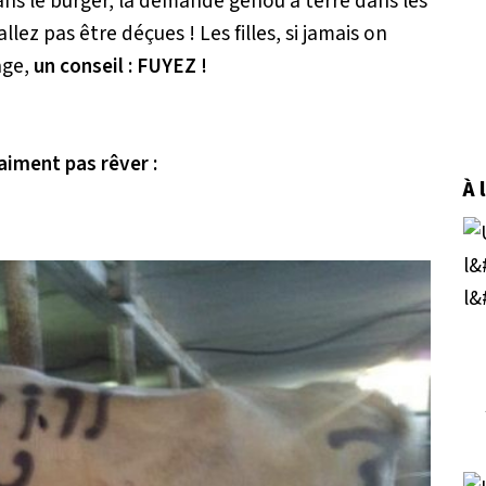
ans le burger, la demande genou à terre dans les
llez pas être déçues ! Les filles, si jamais on
age,
un conseil : FUYEZ !
iment pas rêver :
À 