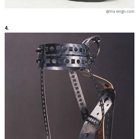
@Via emgn.com
4.