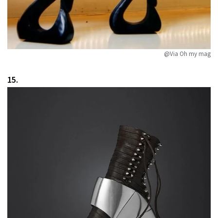
@Via Oh my mag
15.