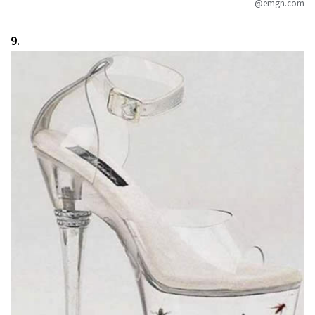
@emgn.com
9.