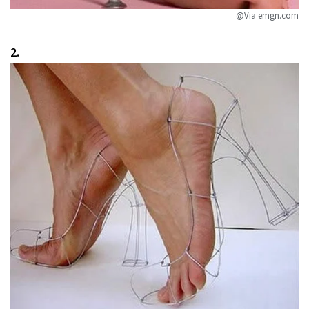
@Via emgn.com
2.