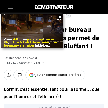
×
Accueil
Maison
Nap Desk, le premier bureau
convertible qui vous permet de
dormir au travail... Bluffant !
Par
Deborah Koslowski
Publié le 24/09/2015 à 10h59
Ajouter comme source préférée
Dormir, c’est essentiel tant pour la forme… que
pour l’humeur et l’efficacité !
La suite après cette publicité