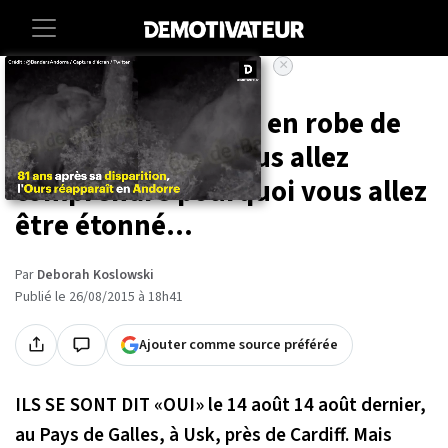
×
Accueil
Societe
Insolite
9 femmes habillées en robe de
mariée, lorsque vous allez
comprendre pourquoi vous allez
être étonné...
Par
Deborah Koslowski
Publié le 26/08/2015 à 18h41
Ajouter comme source préférée
ILS SE SONT DIT
«OUI»
le 14 août 14 août dernier,
au Pays de Galles, à Usk, près de Cardiff. Mais