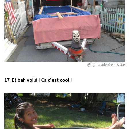
@lightersideofrealestate
17. Et bah voilà ! Ca c'est cool !