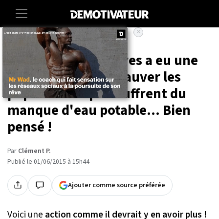
×
Accueil
Societe
Un brasseur de bières a eu une
idée géniale pour sauver les
populations qui souffrent du
manque d'eau potable... Bien
pensé !
Par
Clément P.
Publié le 01/06/2015 à 15h44
Ajouter comme source préférée
Voici une
action comme il devrait y en avoir plus !