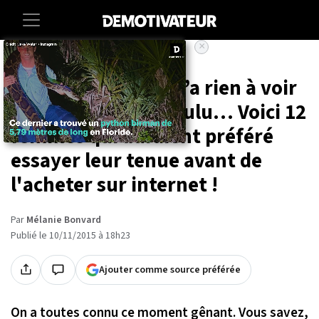
×
Accueil
Insolite
Quand le résultat n’a rien à voir
avec ce qui était voulu… Voici 12
femmes qui auraient préféré
essayer leur tenue avant de
l'acheter sur internet !
Par
Mélanie Bonvard
Publié le 10/11/2015 à 18h23
Ajouter comme source préférée
On a toutes connu ce moment gênant. Vous savez,