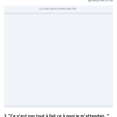
@dailymail.co.uk
La suite après cette publicité
3. "Ce n'est pas tout à fait ce à quoi je m'attendais..."