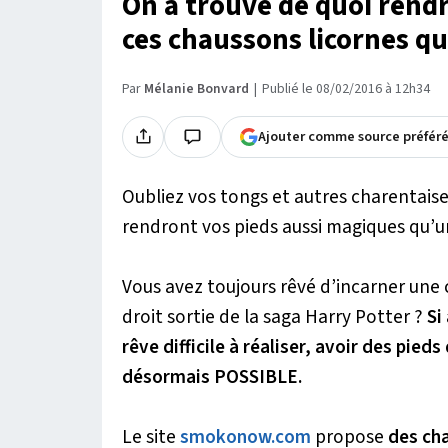
On a trouvé de quoi rend
ces chaussons licornes qui
Par
Mélanie Bonvard
Publié le 08/02/2016 à 12h34
Ajouter comme source préfér
Oubliez vos tongs et autres charentais
rendront vos pieds aussi magiques qu’u
Vous avez toujours rêvé d’incarner une
droit sortie de la saga
Harry Potter
?
Si
rêve difficile à réaliser, avoir des pie
désormais POSSIBLE.
Le site
smokonow.com
propose
des cha