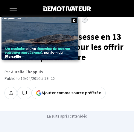
×
Accueil
Art-photographie
Elle raconte sa grossesse en 13
dessins sublimes pour les offrir
à sa fille qui va naître
Par
Aurelie Chappuis
Publié le 15/04/2016 à 18h20
Ajouter comme source préférée
La suite après cette vidéo