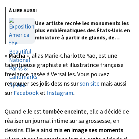
À LIRE AUSSI
Une artiste recrée les monuments les
plus emblématiques des États-Unis en
miniature à partir de glands, de
feuilles et d’écorce d’arbre
«
Macha
», alias Marie-Charlotte Yao, est une
talentueuse graphiste et illustratrice française
freelance basée à Versailles. Vous pouvez
retrouver ses jolis dessins sur
son site
mais aussi
sur
Facebook
et
Instagram
.
Quand elle est
tombée enceinte
, elle a décidé de
réaliser un journal intime sur sa grossesse, en
dessins. Elle a ainsi
mis en image ses moments