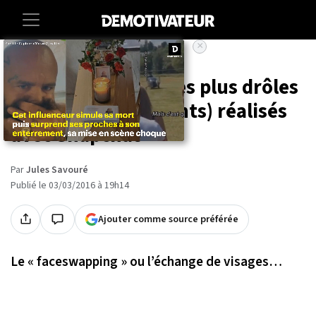
×
Accueil
Insolite
20 « Face Swaps » les plus drôles
(et les plus terrifiants) réalisés
avec Snapchat
Par
Jules Savouré
Publié le 03/03/2016 à 19h14
Ajouter comme source préférée
Le « faceswapping » ou l’échange de visages…