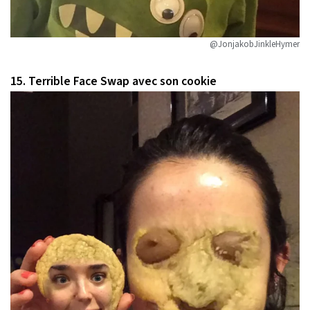
@JonjakobJinkleHymer
15. Terrible Face Swap avec son cookie