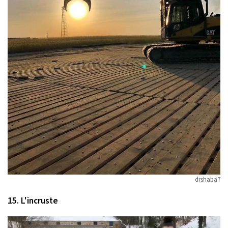
drshaba7
15. L'incruste