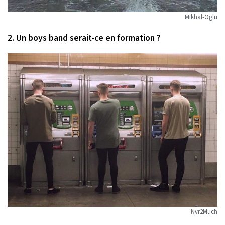
Mikhal-Oglu
2. Un boys band serait-ce en formation ?
Nvr2Much