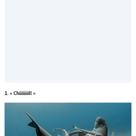
1. « Chiiiiiiiill »