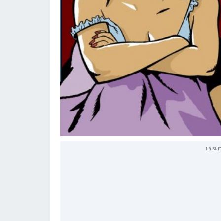
La suit