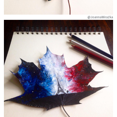
@JoannaWirażka