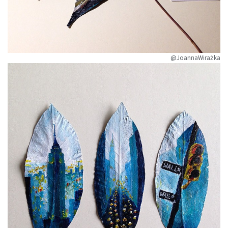
@JoannaWirażka