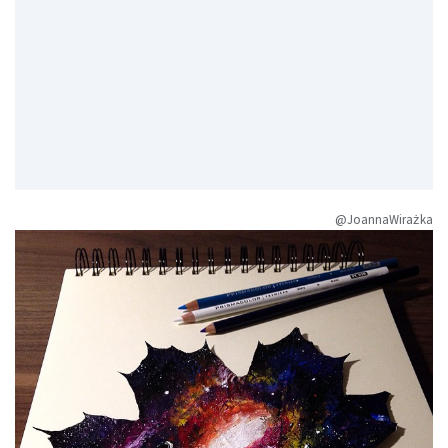
@JoannaWirażka