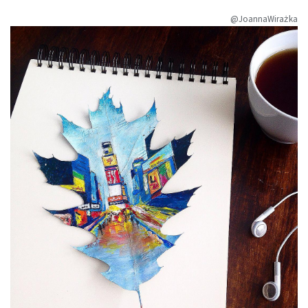
@JoannaWirażka