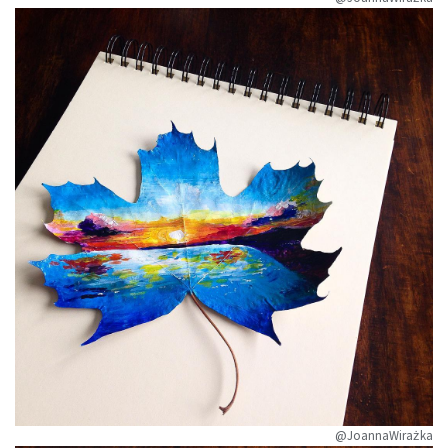
@JoannaWirażka