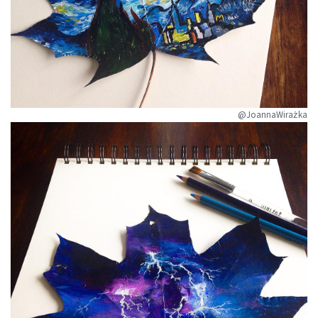
@JoannaWirażka