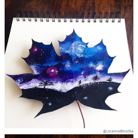
@JoannaWirażka