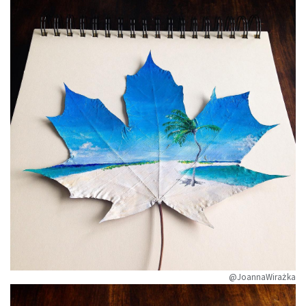
@JoannaWirażka