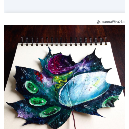
@JoannaWirażka