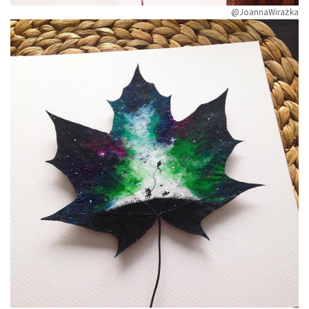
@JoannaWirażka