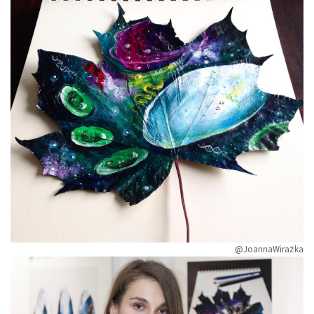
@JoannaWirażka