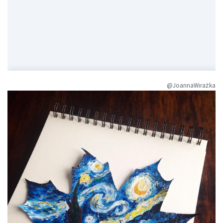
@JoannaWirażka