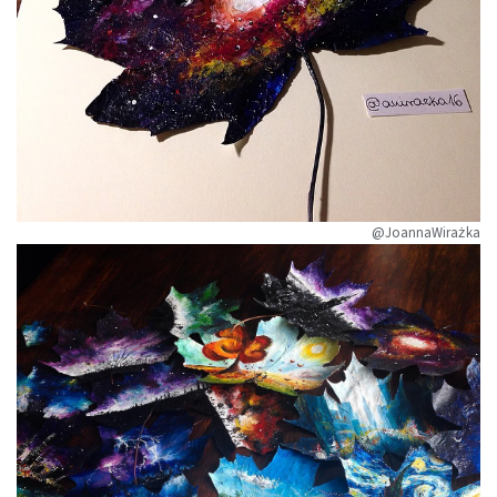
@JoannaWirażka