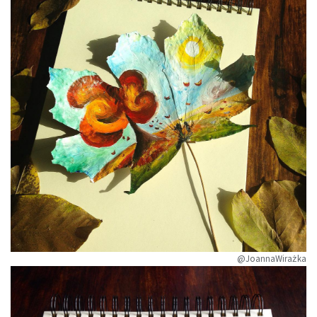
@JoannaWirażka