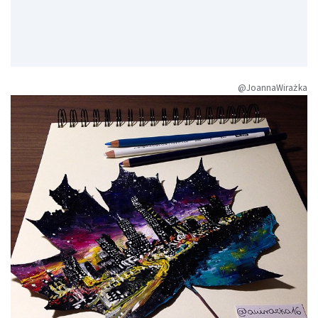
@JoannaWirażka