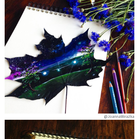
@JoannaWirażka