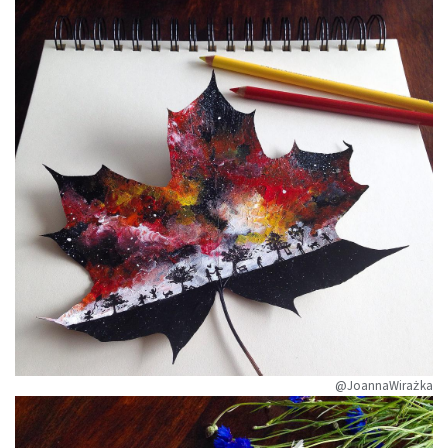
@JoannaWirażka