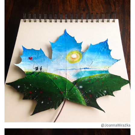
@JoannaWirażka