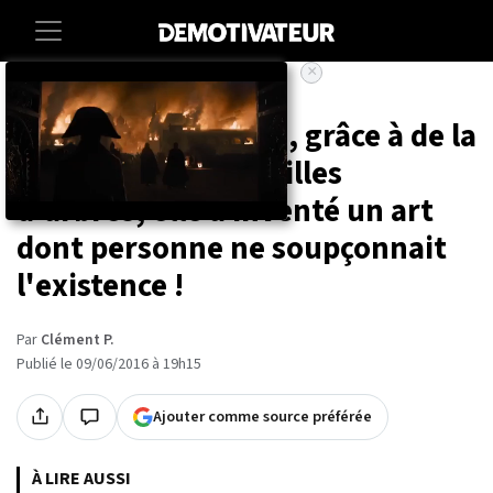
×
Accueil
Culture
À seulement 16 ans, grâce à de la
peinture et des feuilles
d'arbres, elle a inventé un art
dont personne ne soupçonnait
l'existence !
Par
Clément P.
Publié le 09/06/2016 à 19h15
Ajouter comme source préférée
À LIRE AUSSI