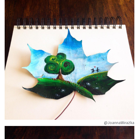
@JoannaWirażka