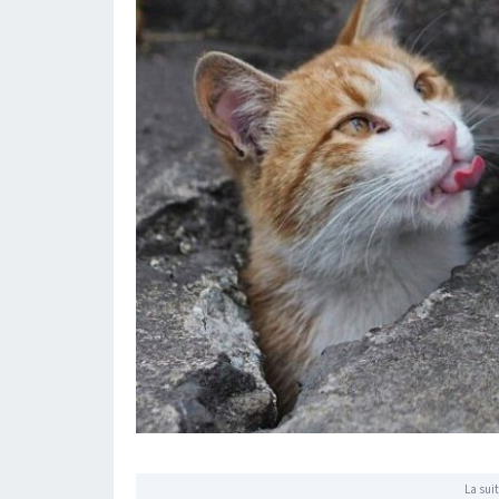
La suit