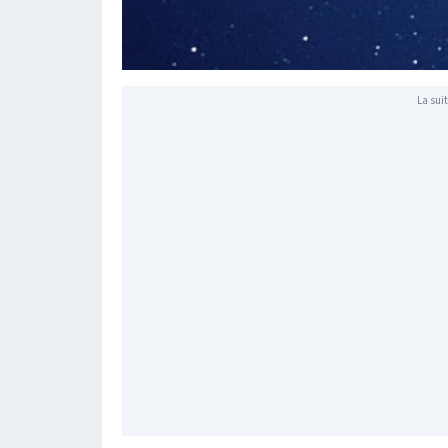
La suit