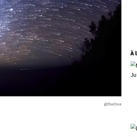
À 
@thechive