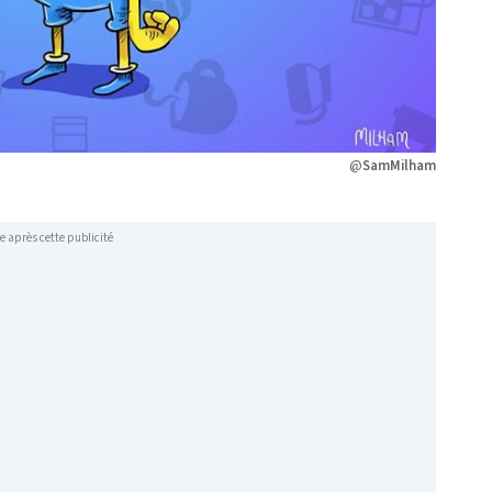
@
SamMilham
e après cette publicité