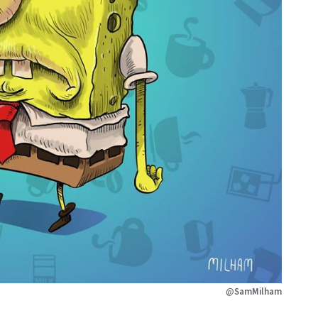
@
SamMilham