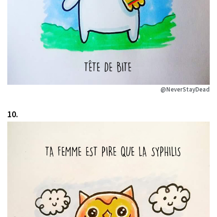
@NeverStayDead
10.