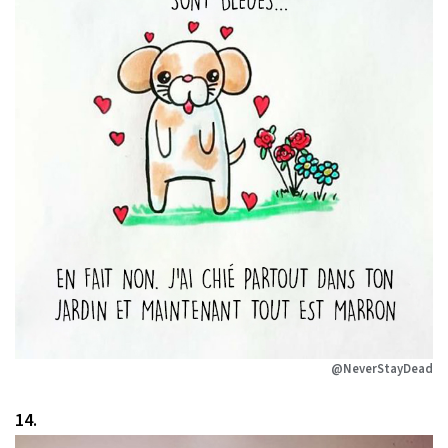
@NeverStayDead
14.