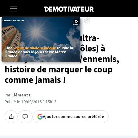
×
Accueil
Insolite
Art-photographie
16 cartes de vœux ultra-
agressives (mais drôles) à
envoyer à vos amis/ennemis,
histoire de marquer le coup
comme jamais !
Par
Clément P.
Publié le 19/09/2016 à 15h13
Ajouter comme source préférée