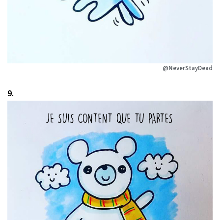
@NeverStayDead
9.