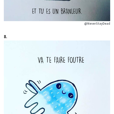
@NeverStayDead
8.