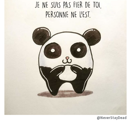
@NeverStayDead