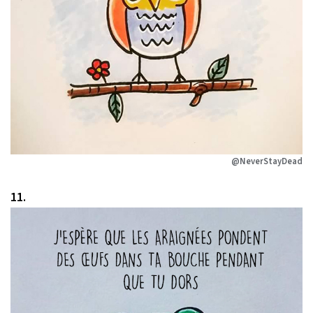
@NeverStayDead
11.