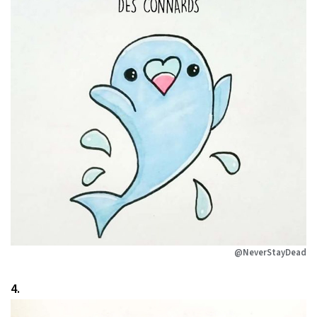
@NeverStayDead
4.