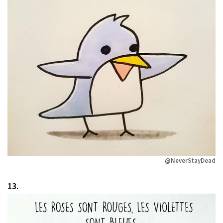
@NeverStayDead
13.