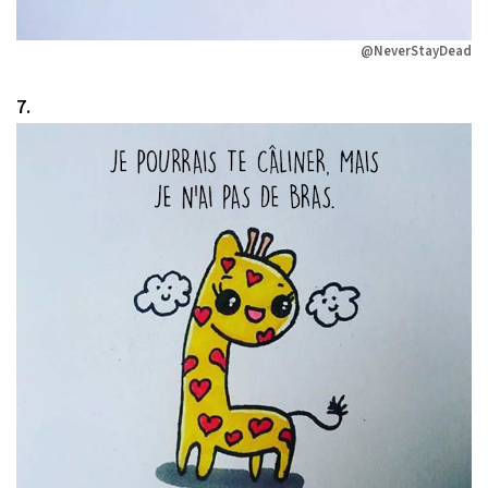
@NeverStayDead
7.