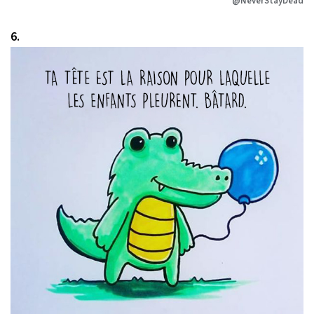
@NeverStayDead
6.