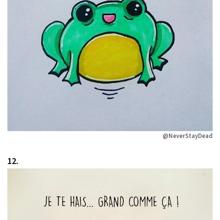
@NeverStayDead
12.