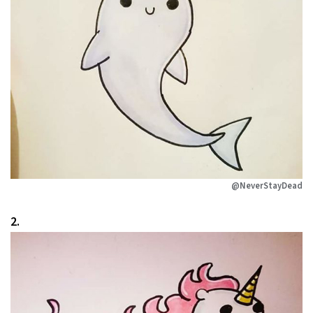
@NeverStayDead
2.