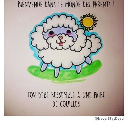
@NeverStayDead