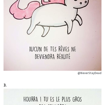
@NeverStayDead
3.