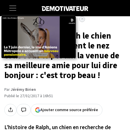
×
Accueil
Animaux
Tous les jours, Ralph le chien
attend impatiemment le nez
collé sous le portail la venue de
sa meilleure amie pour lui dire
bonjour : c'est trop beau !
Par
Jérémy Birien
Publié le 27/02/2017 à 16h51
Ajouter comme source préférée
L’histoire de Ralph, un chien en recherche de