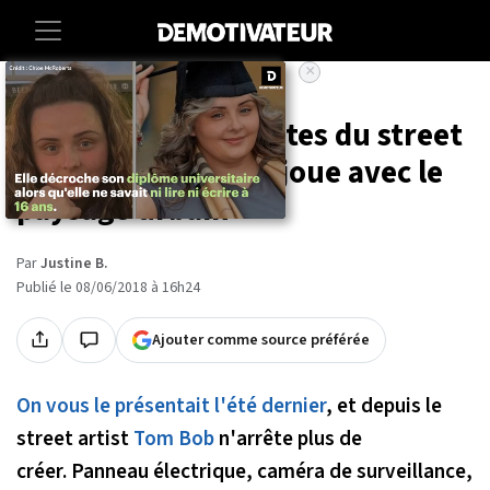
×
Accueil
Lifestyle
Art-photographie
20 créations brillantes du street
artist Tom Bob qui joue avec le
paysage urbain
Par
Justine B.
Publié le 08/06/2018 à 16h24
Ajouter comme source préférée
On vous le présentait l'été dernier
, et depuis le
street artist
Tom Bob
n'arrête plus de
créer. Panneau électrique, caméra de surveillance,