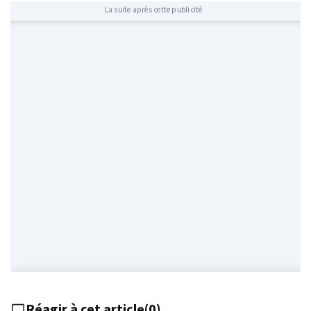
La suite après cette publicité
Réagir à cet article
(
0
)