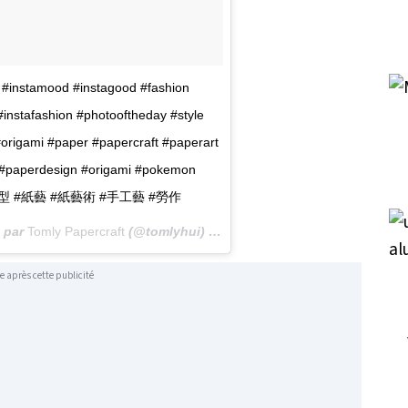
 #instamood #instagood #fashion
 #instafashion #photooftheday #style
origami #paper #papercraft #paperart
#paperdesign #origami #pokemon
紙模型 #紙藝 #紙藝術 #手工藝 #勞作
e par
Tomly Papercraft
(@tomlyhui) le
14 Janv. 2018 à 2 :22 PST
e après cette publicité