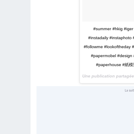
#summer #hkig #iger
#instadaily #instaphoto
#followme #lookoftheday #
#papermobel #design 
#paperhouse #
Une publication partagé
La suit