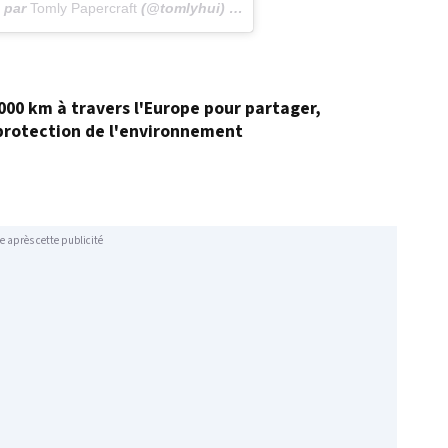
e par
Tomly Papercraft
(@tomlyhui) le
10 Déc. 2017 à 10 :08 PST
000 km à travers l'Europe pour partager,
 protection de l'environnement
e après cette publicité