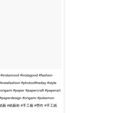
 #instamood #instagood #fashion
 #instafashion #photooftheday #style
origami #paper #papercraft #paperart
#paperdesign #origami #pokemon
型 #紙藝 #紙藝術 #手工藝 #勞作 #手工紙