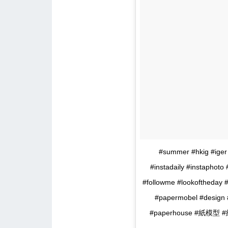
#summer #hkig #iger
#instadaily #instaphoto
#followme #lookoftheday #
#papermobel #design 
#paperhouse #紙模