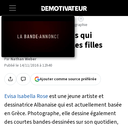
×
Accueil
Lifestyle
Insolite
Art-photographie
9 dessins très drôles qui
parleront à toutes les filles
Par
Nathan Weber
Publié le 14/11/2016 à 12h40
Ajouter comme source préférée
Evisa Isabella Rose
est une jeune artiste et
dessinatrice Albanaise qui est actuellement basée
en Grèce. Photographe, elle dessine également
des courtes bandes-dessinées sur son quotidien,